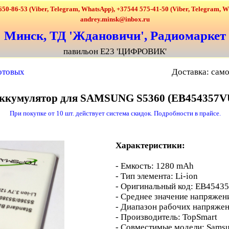
650-86-53 (Viber, Telegram, WhatsApp), +37544 575-41-50 (Viber, Telegram, 
andrey.minsk@inbox.ru
Минск, ТД 'Ждановичи', Радиомаркет
павильон Е23 'ЦИФРОВИК'
сотовых
Доставка: само
ккумулятор для SAMSUNG S5360 (EB454357V
При покупке от 10 шт. действует система скидок. Подробности в прайсе.
Характеристики:
- Емкость: 1280 mAh
- Тип элемента: Li-ion
- Оригинальный код: EB4543
- Среднее значение напряжени
- Диапазон рабочих напряжени
- Производитель: TopSmart
- Совместимые модели: Samsu