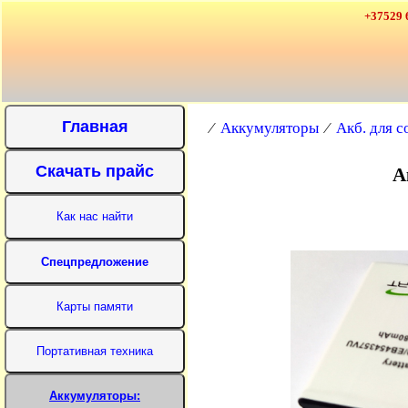
+37529 
⁄
Аккумуляторы
⁄
Акб. для 
А