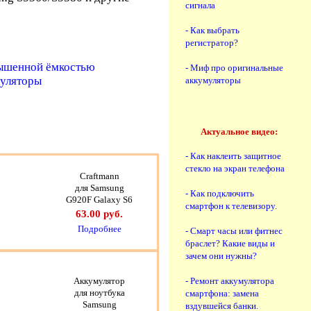
сигнала
- Как выбрать
регистратор?
вышенной ёмкостью
- Миф про оригинальные
муляторы
аккумуляторы
Актуальное видео:
- Как наклеить защитное
стекло на экран телефона
Craftmann
для Samsung
- Как подключить
G920F Galaxy S6
смартфон к телевизору.
63.00 руб.
Подробнее
- Смарт часы или фитнес
браслет? Какие виды и
зачем они нужны?
- Ремонт аккумулятора
Аккумулятор
для ноутбука
смартфона: замена
Samsung
вздувшейся банки.