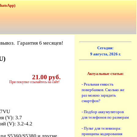
WhatsApp)
вывоз. Гарантия 6 месяцев!
Сегодня:
9 августа, 2026 г.
U)
Актуальные статьи:
21.00 руб.
При покупке ссылайтесь на сайт!
- Реальная емкость
повербанков. Сколько же
раз можно зарядить
смартфон?
57VU
- Подбор аккумуляторов
я (V): 3.7
для телефонов по размерам
й (V): 3.2-4.2
- Пульт для телевизора:
принципы кодирования
ng S5360/S5380 и другие