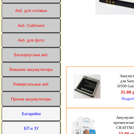
Аккумул
для Sam
i9500 Gal
35.00 
Подроб
Аккумуля
премиум-ка
CRAFTM
33.00 р