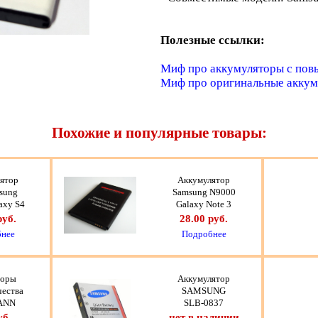
Полезные ссылки:
Миф про аккумуляторы с по
Миф про оригинальные акку
Похожие и популярные товары:
ятор
Аккумулятор
sung
Samsung N9000
axy S4
Galaxy Note 3
руб.
28.00 руб.
нее
Подробнее
торы
Аккумулятор
чества
SAMSUNG
ANN
SLB-0837
уб.
нет в наличии