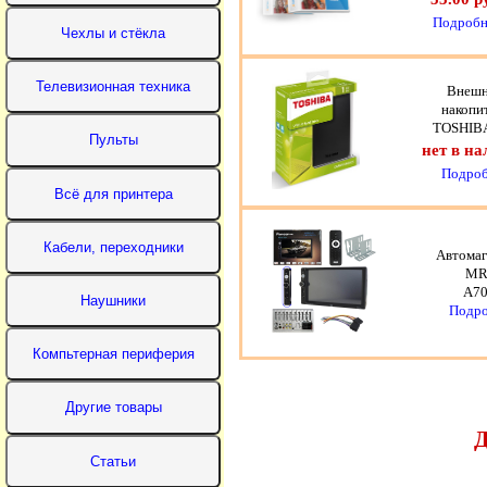
Подробн
Внеш
накопи
TOSHIBA
нет в н
Подроб
Автомаг
M
A70
Подро
Д