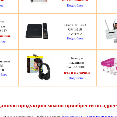
ее
Подробнее
ний
Смарт-ТВ BOX
тель
GM I-910
 1Tb
2Gb/16Gb
аличии
Подробнее
нее
Блютуз-
нитола
наушники
RM
AWEI A600BL
10
нет в наличии
бнее
Подробнее
анную продукцию можно приобрести по адрес