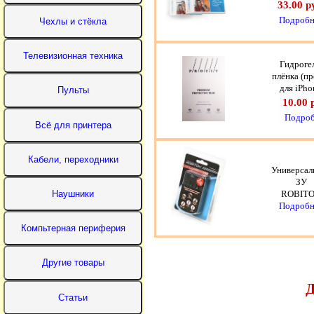
33.00 р
Подробн
Гидроге
плёнка (п
для iPho
10.00 
Подроб
Универсал
ЗУ
ROBIT
Подробн
Д