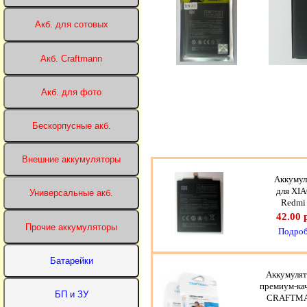
Аккумул
для XI
Redmi
42.00 
Подроб
Аккумуля
премиум-ка
CRAFTM