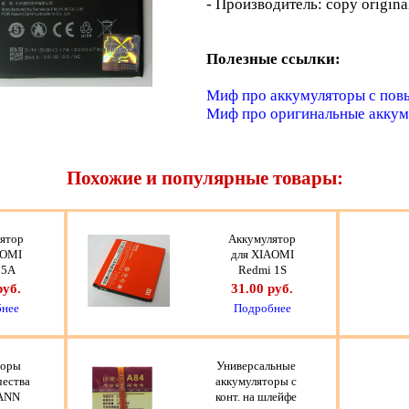
- Производитель: copy origina
Полезные ссылки:
Миф про аккумуляторы с по
Миф про оригинальные акку
Похожие и популярные товары:
ятор
Аккумулятор
AOMI
для XIAOMI
 5A
Redmi 1S
руб.
31.00 руб.
нее
Подробнее
торы
Универсальные
чества
аккумуляторы с
ANN
конт. на шлейфе