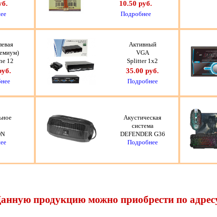
уб.
10.50 руб.
ее
Подробнее
левая
Активный
ремиум)
VGA
ne 12
Splitter 1x2
руб.
35.00 руб.
нее
Подробнее
ьное
Акустическая
система
ON
DEFENDER G36
ее
Подробнее
анную продукцию можно приобрести по адрес