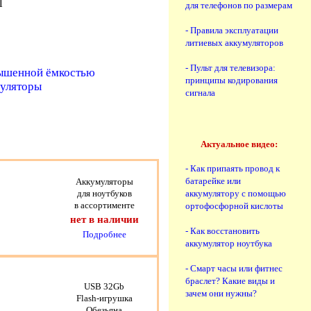
l
для телефонов по размерам
- Правила эксплуатации
литиевых аккумуляторов
- Пульт для телевизора:
вышенной ёмкостью
принципы кодирования
муляторы
сигнала
Актуальное видео:
- Как припаять провод к
батарейке или
Аккумуляторы
аккумулятору с помощью
для ноутбуков
в ассортименте
ортофосфорной кислоты
нет в наличии
- Как восстановить
Подробнее
аккумулятор ноутбука
- Смарт часы или фитнес
браслет? Какие виды и
USB 32Gb
зачем они нужны?
Flash-игрушка
Обезьяна