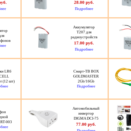
руб.
28.00 руб.
нее
Подробнее
Аккумулятор
ятор
T207 для
для
радиоустройств
ефонов
17.00 руб.
нее
Подробнее
ки LR6
Смарт-ТВ BOX
CELL
GOLDMASTER
r (12 шт)
2Gb/16Gb
бнее
Подробнее
Автомобильный
фон
инвертор
дной
DIGMA DCI-75
RT-003
77.00 руб.
бнее
Подробнее