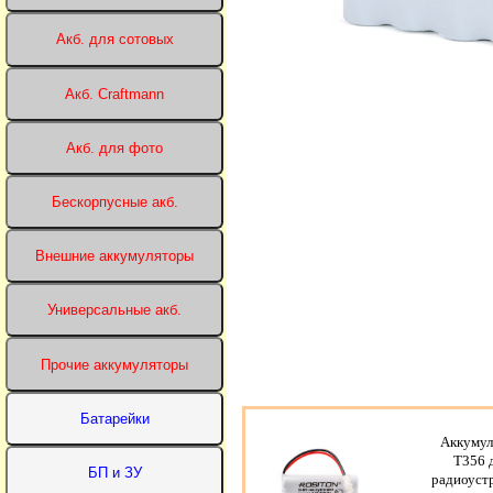
Аккумул
T356 
радиоуст