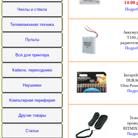
14.00 
Подроб
Аккумул
T160 
радиотел
Подроб
Батарей
DURA
Ultra Powe
Подро
Теле
прово
RITMIX 
Подро