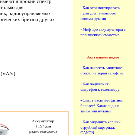
 имеют широкий спектр
только для
- Как отремонтировать
янь, радиоуправляемых
пульт для телевизора
своими руками
рических бритв и других
- Миф про аккумуляторы с
повышенной ёмкостью
Актуальное видео:
- Как наклеить защитное
стекло на экран телефона
 (мА/ч)
- Как подключить
смартфон к телевизору.
- Смарт часы или фитнес
браслет? Какие виды и
зачем они нужны?
Аккумулятор
- Как заправить черный
T157 для
струйный картридж
радиотелефонов
CANON.