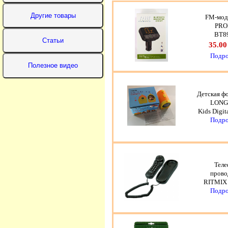
FM-мод
PRO
BT8
35.00
Подро
Детская ф
LONG
Kids Digit
Подро
Теле
прово
RITMIX 
Подро