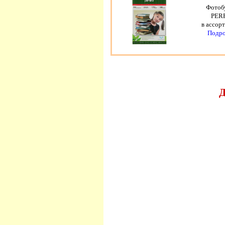
Фотоб
PER
в ассор
Подро
Д