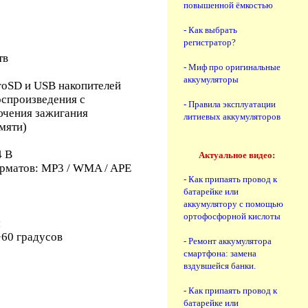
повышенной ёмкостью
- Как выбрать
регистратор?
тв
- Миф про оригинальные
аккумуляторы
roSD и USB накопителей
оспроизведения с
- Правила эксплуатации
лючения зажигания
литиевых аккумуляторов
амяти)
4 В
Актуальное видео:
рматов: MP3 / WMA / APE
- Как припаять провод к
батарейке или
аккумулятору с помощью
ортофосфорной кислоты
м
+60 градусов
- Ремонт аккумулятора
смартфона: замена
вздувшейся банки.
- Как припаять провод к
батарейке или