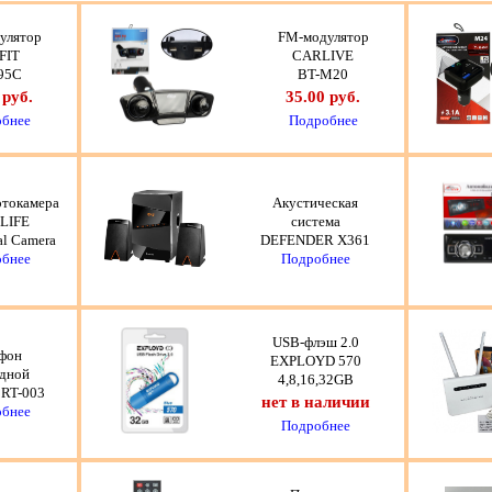
улятор
FM-модулятор
FIT
CARLIVE
95C
BT-M20
 руб.
35.00 руб.
бнее
Подробнее
отокамера
Акустическая
LIFE
система
al Camera
DEFENDER X361
бнее
Подробнее
USB-флэш 2.0
фон
EXPLOYD 570
дной
4,8,16,32GB
RT-003
нет в наличии
бнее
Подробнее